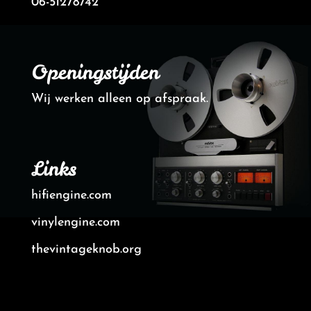
06-51278742
Openingstijden
Wij werken alleen op afspraak.
Links
hifiengine.com
vinylengine.com
thevintageknob.org