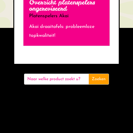
Overzicht platenspelers
ongereviseerd
Platenspelers Akai
Akai draaitafels: probleemloze
topkwaliteit!