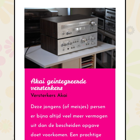
Akai geintegreerde
versterkers
Versterkers Akai
Deze jongens (of meisjes) persen
er bijna altijd veel meer vermogen
uit dan de bescheiden opgave
doet voorkomen. Een prachtige