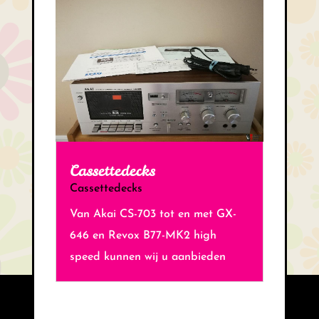
Cassettedecks
Cassettedecks
Van Akai CS-703 tot en met GX-
646 en Revox B77-MK2 high
speed kunnen wij u aanbieden