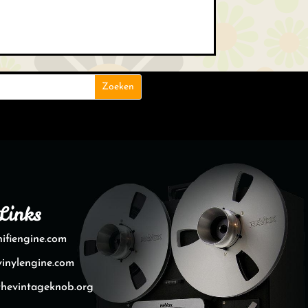
Links
hifiengine.com
vinylengine.com
thevintageknob.org