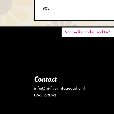
902
Contact
info@hi-fivevintageaudio.nl
06-51278742