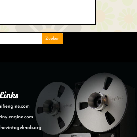
Links
hifiengine.com
vinylengine.com
thevintageknob.org