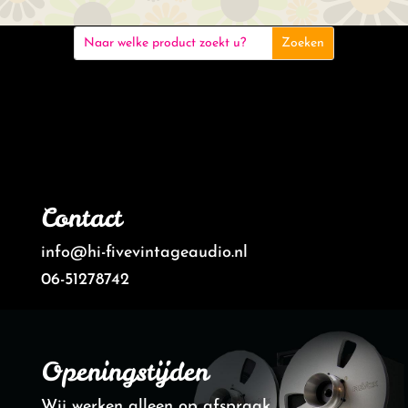
Contact
info@hi-fivevintageaudio.nl
06-51278742
Openingstijden
Wij werken alleen op afspraak.